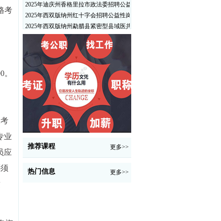
2025年迪庆州香格里拉市政法委招聘公益性岗位公告
格考
2025年西双版纳州红十字会招聘公益性岗位人员公告
2025年西双版纳州勐腊县紧密型县域医共体招聘编外人员公告
00。
报考
专业
推荐课程
更多>>
员应
还须
热门信息
更多>>
缴