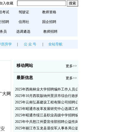
加入收藏
程考试
驾驶证
教师资格
行招聘
信用社
国企招聘
务员
选调遴选
教师招聘
学历升学
|
公 众 号
|
全站导航
移动网站
更多>>
最新信息
更多>>
2025年西南林业大学招聘编外工作人员公告（三）
广大网
2025年10月西双版纳州景洪市综合行政执法局招聘人员公告
2025年云南弘基建设工程有限公司招聘公告
2025年昭通市改革发展研究中心选调工作人员职业素质测评通告
2025年昭通市绥江县职业高级中学招聘编外紧缺临聘数学教师公告
2025年中共怒江州委宣传部招聘公益性岗位公告
2025年丽江市玉龙县退役军人事务局公益性岗位招聘公告
程安