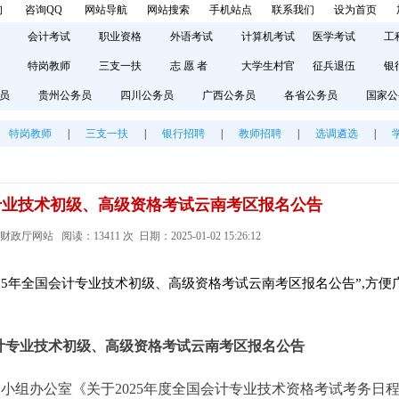
询
咨询QQ
网站导航
网站搜索
手机站点
联系我们
设为首页
会计考试
职业资格
外语考试
计算机考试
医学考试
工
特岗教师
三支一扶
志 愿 者
大学生村官
征兵退伍
银
员
贵州公务员
四川公务员
广西公务员
各省公务员
国家公
特岗教师
|
三支一扶
|
银行招聘
|
教师招聘
|
选调遴选
|
计专业技术初级、高级资格考试云南考区报名公告
厅网站 阅读：13411 次 日期：2025-01-02 15:26:12
25年全国会计专业技术初级、高级资格考试云南考区报名公告”,方便
会计专业技术初级、高级资格考试云南考区报名公告
小组办公室《关于2025年度全国会计专业技术资格考试考务日