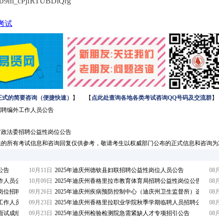
KiJ9m_cPjfRTUBDiQrg
考试
正式的简要咨询（便捷快速）
】 【
点此处查询各地各类考试咨询QQ号码及交流群
】
招聘编外工作人员公告
拉市政法委招聘公益性岗位公告
供的所有考试信息和咨询回复仅供参考，敬请考生以权威部门公布的正式信息和咨询为
公告
10月11日
2025年迪庆州德钦县妇联招聘公益性岗位人员公告
08
作人员公告
10月09日
2025年迪庆州香格里拉市教育体育局招聘公益性岗位公告
08
岗位招聘公告
09月26日
2025年迪庆州疾病预防控制中心（迪庆州卫生监督所）选调公告
08
外工作人员招聘公告
09月23日
2025年迪庆州香格里拉职业学院秋季学期临聘人员招聘公告
08
引面试成绩及体检通告
09月23日
2025年迪庆州检验检测院急需紧缺人才专项招引公告
08