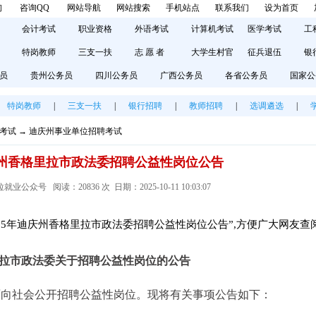
询
咨询QQ
网站导航
网站搜索
手机站点
联系我们
设为首页
会计考试
职业资格
外语考试
计算机考试
医学考试
工
特岗教师
三支一扶
志 愿 者
大学生村官
征兵退伍
银
员
贵州公务员
四川公务员
广西公务员
各省公务员
国家公
特岗教师
|
三支一扶
|
银行招聘
|
教师招聘
|
选调遴选
|
考试
→
迪庆州事业单位招聘考试
迪庆州香格里拉市政法委招聘公益性岗位公告
公众号 阅读：20836 次 日期：2025-10-11 10:03:07
25年迪庆州香格里拉市政法委招聘公益性岗位公告”,方便广大网友查
拉市政法委关于招聘公益性岗位的公告
面向社会公开招聘公益性岗位。现将有关事项公告如下：