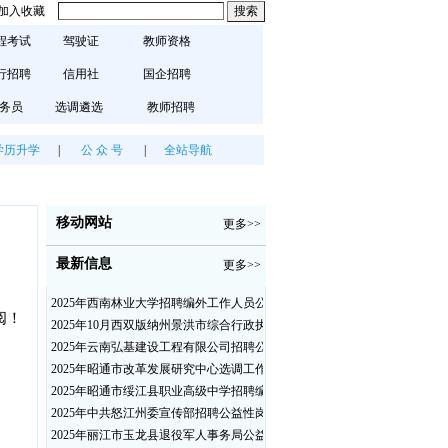
加入收藏
程考试
驾驶证
教师资格
行招聘
信用社
国企招聘
务员
选调遴选
教师招聘
学历升学
|
公 众 号
|
全站导航
移动网站
更多>>
最新信息
更多>>
2025年西南林业大学招聘编外工作人员公告（三）
阅！
2025年10月西双版纳州景洪市综合行政执法局招聘人员公告
2025年云南弘基建设工程有限公司招聘公告
2025年昭通市改革发展研究中心选调工作人员职业素质测评通告
2025年昭通市绥江县职业高级中学招聘编外紧缺临聘数学教师公告
2025年中共怒江州委宣传部招聘公益性岗位公告
2025年丽江市玉龙县退役军人事务局公益性岗位招聘公告