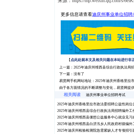
来源：https://mp.weixin.qq.com/s/6el
更多信息请查看
迪庆州事业单位招聘
【
点此处就本文及相关问题在本站进行非
上一篇：
2025年迪庆州维西县综合行政执法局
下一篇：没有了
易贤网手机网站地址：
2025年迪庆州香格里
由于各方面情况的不断调整与变化，易贤网提
相关阅读
迪庆州事业单位招聘考试
2025年迪庆州香格里拉市政法委招聘公益性岗位
2025年迪庆州维西县综合行政执法局招聘编外工
2025年迪庆州维西县傈想公益服务中心就业见习
2025年迪庆州维西县白济汛乡人民政府村级编
2025年迪庆州检验检测院急需紧缺人才专项招