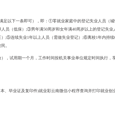
（满足以下一条即可），即：①零就业家庭中的登记失业人员（城
人员（低保）;③男年满50周岁和女年满40周岁以上的登记失业
）;⑤连续失业1年以上人员（需做失业登记）;⑥离校1年内持续
农民。
含五险），试用期一个月，工作时间按机关事业单位规定时间执行，
户口本、毕业证及复印件)就业彩云南微信小程序查询并打印就业创