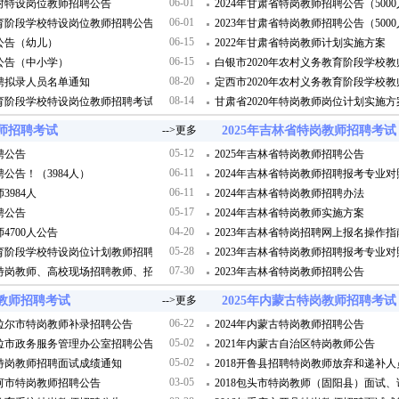
06-01
农村特设岗位教师招聘公告
2024年甘肃省特岗教师招聘公告（500
06-01
教育阶段学校特设岗位教师招聘公告
2023年甘肃省特岗教师招聘公告（500
06-15
聘公告（幼儿）
2022年甘肃省特岗教师计划实施方案
06-15
聘公告（中小学）
白银市2020年农村义务教育阶段学校
08-20
招聘拟录人员名单通知
定西市2020年农村义务教育阶段学校
08-14
教育阶段学校特设岗位教师招聘考试成绩
甘肃省2020年特岗教师岗位计划实施方
教师招聘考试
-->更多
2025年吉林省特岗教师招聘考试
05-12
聘公告
2025年吉林省特岗教师招聘公告
06-11
聘公告！（3984人）
2024年吉林省特岗教师招聘报考专业对
06-11
3984人
2024年吉林省特岗教师招聘办法
05-17
聘公告
2024年吉林省特岗教师实施方案
04-20
4700人公告
2023年吉林省特岗招聘网上报名操作指
05-28
教育阶段学校特设岗位计划教师招聘公告
2023年吉林省特岗教师招聘报考专业对
07-30
聘特岗教师、高校现场招聘教师、招聘教师调档和资格复审通知
2023年吉林省特岗教师招聘公告
岗教师招聘考试
-->更多
2025年内蒙古特岗教师招聘考试
06-22
阿拉尔市特岗教师补录招聘公告
2024年内蒙古特岗教师招聘公告
05-02
达拉市政务服务管理办公室招聘公告
2021年内蒙古自治区特岗教师公告
05-02
师特岗教师招聘面试成绩通知
2018开鲁县招聘特岗教师放弃和递补
03-05
双河市特岗教师招聘公告
2018包头市特岗教师（固阳县）面试