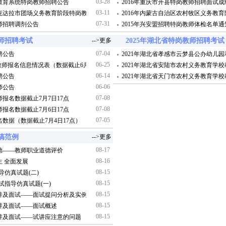
03-28
师教育系统特岗教师招聘公告
2016年重庆市开县特岗教师招聘面试
03-11
可克达拉市团场义务教育阶段特岗教师招聘公告
2016年内蒙古自治区农村牧区义务教
07-31
教师招聘调剂公告
2015年兴安盟招聘特岗教师体检名单通
教师招聘考试
-->更多
2025年湖北省特岗教师招聘考试
07-04
聘公告
2021年湖北省孝感市云梦县公办幼儿
06-25
”教师报名信息情况表（数据截止6月23日17点）
2021年湖北省安陆市农村义务教育学
06-14
聘公告
2021年湖北省天门市农村义务教育学
06-06
师公告
07-08
师报名数据截止7月7日17点
07-08
师报名数据截止7月6日17点
07-05
名数据（数据截止7月4日17点）
搞范例
-->更多
08-17
德——教师职业道德评价
08-16
 全面发展
08-15
导仿真试题(二)
08-15
试指导仿真试题(一)
08-15
讲及面试——面试提问分析及实例
08-15
讲及面试——面试概述
08-15
讲及面试——试讲应注意的问题