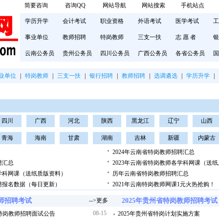
简要咨询
咨询QQ
网站导航
网站搜索
手机站点
学历升学
会计考试
职业资格
外语考试
医学考试
工
事业单位
教师招聘
特岗教师
三支一扶
志 愿 者
银
云南公务员
贵州公务员
四川公务员
广西公务员
各省公务员
国
业单位
|
特岗教师
|
三支一扶
|
银行招聘
|
教师招聘
|
选调遴选
|
学历升学
|
四川
广西
河北
陕西
黑龙江
辽宁
山西
青海
海南
甘肃
湖南
吉林
新疆
内蒙古
2024年云南省特岗教师招聘汇总
聘汇总
2023年云南省特岗教师各学科网课（送
各学科网课（送纸质版资料）
历年云南省特岗教师招聘汇总
招聘报名数据（每日更新）
2021年云南特岗教师网课1元火热抢购！
教师招聘考试
-->更多
2025年贵州省特岗教师招聘考试
08-15
市特岗教师招聘面试公告
2025年贵州省特岗计划实施方案