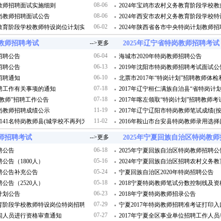
08-06
岗教师招聘面试实施细则
2024年宝鸡市农村义务教育阶段学校
08-06
特岗教师招聘面试公告
2024年西安市农村义务教育阶段学校
06-02
务教育阶段学校教师特设岗位计划实施方案》的通知
2024年陕西省各市中央特岗计划教师
岗教师招聘考试
-->更多
2025年辽宁省特岗教师招聘考试
06-04
招聘公告
海城市2020年特岗教师招聘公告
06-13
招聘公告
2019年沈阳市特岗教师招聘考试面试公
06-10
招聘通知
北票市2017年“特岗计划”招聘教师体
07-18
招聘工作有关事项的通知
2017年辽宁桓仁满族自治县“省特岗
07-18
岗教师”招聘工作公告
2017年喀左领取“特岗计划”招聘教师
11-19
特岗教师招聘成绩公示
2017年辽宁辽阳市特岗教师笔试成绩(
11-02
2141名特岗教师县(城学校不再列为特岗计划设岗学校)
2016年鞍山市台安县特岗教师录用选
教师招聘考试
-->更多
2025年宁夏回族自治区特岗教
06-18
聘公告
2025年宁夏回族自治区特岗教师招聘公
05-16
公告（1800人）
2024年宁夏回族自治区招聘农村义务
05-24
招聘公告补充公告
宁夏回族自治区2020年特岗招聘公告
05-18
公告（2520人）
2018宁夏特岗教师笔试分数控制线及
06-23
计划公告
2018年宁夏特岗教师招录公告
07-29
教育阶段学校教师特设岗位特岗招聘考试面试公告
宁夏2017年特岗教师招聘准考证打印入
07-27
入闱人员进行资格审查通知
2017年宁夏全区事业单位招聘工作人