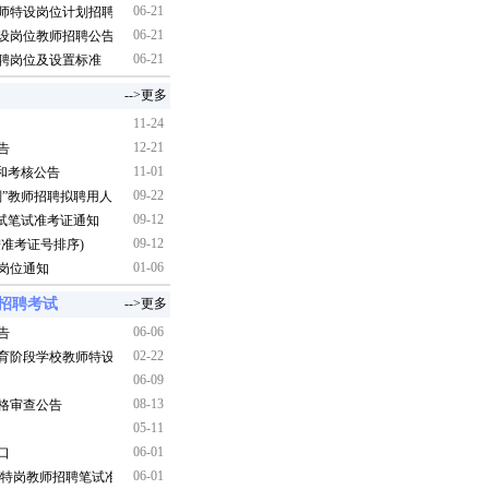
06-21
教师特设岗位计划招聘公告
06-21
特设岗位教师招聘公告
06-21
招聘岗位及设置标准
-->更多
11-24
12-21
告
11-01
检和考核公告
09-22
计划”教师招聘拟聘用人员及岗位公告
09-12
考试笔试准考证通知
09-12
按准考证号排序)
01-06
择岗位通知
师招聘考试
-->更多
06-06
告
02-22
教育阶段学校教师特设岗位公告
06-09
08-13
资格审查公告
05-11
06-01
口
06-01
员/特岗教师招聘笔试准考证打印提示