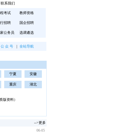
联系我们
程考试
教师资格
行招聘
国企招聘
家公务员
选调遴选
公 众 号
|
全站导航
宁夏
安徽
重庆
湖北
纸质版资料）
-->更多
06-05