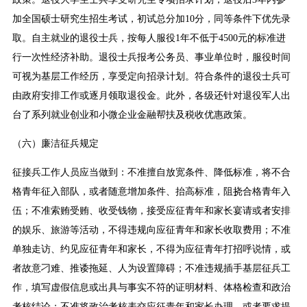
加全国硕士研究生招生考试，初试总分加10分，同等条件下优先录
取。自主就业的退役士兵，按每人服役1年不低于4500元的标准进
行一次性经济补助。退役士兵报考公务员、事业单位时，服役时间
可视为基层工作经历，享受定向招录计划。符合条件的退役士兵可
由政府安排工作或逐月领取退役金。此外，各级还针对退役军人出
台了系列就业创业和小微企业金融帮扶及税收优惠政策。
（六）廉洁征兵规定
征接兵工作人员应当做到：不准擅自放宽条件、降低标准，将不合
格青年征入部队，或者随意增加条件、抬高标准，阻挠合格青年入
伍；不准索贿受贿、收受钱物，接受应征青年和家长宴请或者安排
的娱乐、旅游等活动，不得违规向应征青年和家长收取费用；不准
单独走访、约见应征青年和家长，不得为应征青年打招呼说情，或
者故意刁难、推诿拖延、人为设置障碍；不准违规插手基层征兵工
作，填写虚假信息或出具与事实不符的证明材料、体格检查和政治
考核结论；不准将政治考核表交应征青年和家长办理，或者要求提