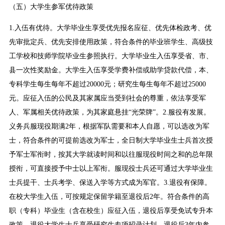
（五）大学生参军优待政策
1.入伍有优待。大学毕业生享受优先报名应征、优先体检政考、优
先审批定兵、优先安排使用政策，符合条件的毕业班学生、高级技
工学校和技师学院毕业生参照执行。大学毕业生入伍享受省、市、
县一次性奖励金。大学生入伍享受学费补偿或助学贷款代偿，本、
专科学生每生每年不超过20000元；研究生每生每年不超过25000
元。应征入伍的公民及其家属应当受到社会的尊重，依法享受军
人、军属相关优待政策，为其家庭悬挂“光荣牌”。2.服役有发展。
义务兵服现役期满2年，根据军队需要和本人自愿，可以选改为军
士，符合条件的可提前选改为军士，全日制大学毕业生士兵首次授
予军士军衔时，按其大学就读时间和以往服现役时间之和的总年限
授衔，可直接授予中士以上军衔。服现役士兵还可通过大学毕业生
士兵提干、士兵考学、保送入学等方式成为军官。3.退役有保障。
在校大学生入伍，可按规定保留学籍至退役后2年。符合条件的高
职（专科）毕业生（含在校生）应征入伍，退役后享受免试专升本
政策。退役大学生士兵享受研究生专项招录计划，退役后3年内参