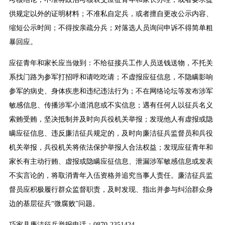
供规定以外的证明材料；不准私自定兵，或者擅自更改公示内容、
缩短公示时间；不得按亲疏分兵；对落选人员询问申诉不得简单粗
暴回应。
应征青年和家长应当做到：不给征接兵工作人员送钱送物，不托关
系找门路为参军打招呼和请吃吃请；不虚报应征信息，不隐瞒影响
参军的病史、身体疾患和违纪违法行为；不在网络论坛等发布涉军
敏感信息、传播涉军小道消息或不实信息；遇有任何人以征兵名义
索贿受贿，坚决抵制并及时向兵役机关举报；发现他人有虚报或隐
瞒应征信息、违反廉洁征兵规定的，及时向廉洁征兵监督员和兵役
机关举报，兵役机关将依法保护举报人合法权益；发现应征青年和
家长有主动行贿、虚报或隐瞒应征信息、泄漏涉军敏感信息或发表
不实言论的，将取消青年入伍资格并追究当事人责任。廉洁征兵监
督员应积极履行群众监督职责，及时发现、指出并参与纠治群众身
边的基层征兵“微腐败”问题。
巧家县廉洁征兵举报电话：0870-2351424