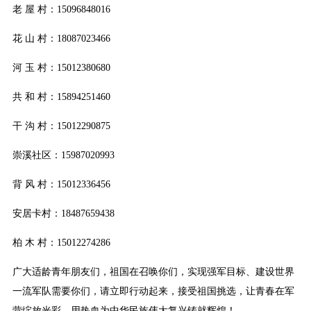
老 屋 村：15096848016
花 山 村：18087023466
河 玉 村：15012380680
共 和 村：15894251460
干 沟 村：15012290875
崇溪社区：15987020993
背 风 村：15012336456
安居卡村：18487659438
柏 木 村：15012274286
广大适龄青年朋友们，祖国在召唤你们，实现强军目标、建设世界
一流军队需要你们，请立即行动起来，接受祖国挑选，让青春在军
营绽放光彩，用热血为中华民族伟大复兴铸就辉煌！