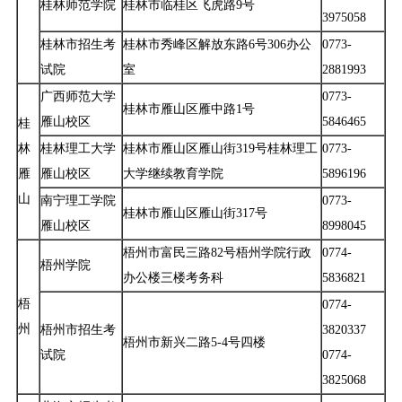
桂林师范学院
桂林市临桂区飞虎路9号
3975058
桂林市招生考
桂林市秀峰区解放东路6号306办公
0773-
试院
室
2881993
广西师范大学
0773-
桂林市雁山区雁中路1号
雁山校区
5846465
桂
林
桂林理工大学
桂林市雁山区雁山街319号桂林理工
0773-
雁
雁山校区
大学继续教育学院
5896196
山
南宁理工学院
0773-
桂林市雁山区雁山街317号
雁山校区
8998045
梧州市富民三路82号梧州学院行政
0774-
梧州学院
办公楼三楼考务科
5836821
梧
0774-
州
梧州市招生考
3820337
梧州市新兴二路5-4号四楼
试院
0774-
3825068