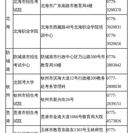
北海市招生考
0779-
北海市广东南路市教育局4楼
试院
3208370
北
0779-
海
北海市西藏路48号北海职业学院培
3920831
北海职业学院
训中心
0779-
3920656
防
防城港市招生
防城港市行政中心区万山路500号市
0770-
城
考试中心
教育局10楼
2883842
港
钦州市滨海大道12号行政楼209教务
0777-
北部湾大学
处考务管理科
2808030
钦
州
钦州市招生考
0777-
钦州市新兴街26号
试院
2839151
贵
贵港市招生考
0775-
贵港市金港大道1066号教育局大院
港
试院
4573816
玉林市教育东路东1303号玉林师范
0775-