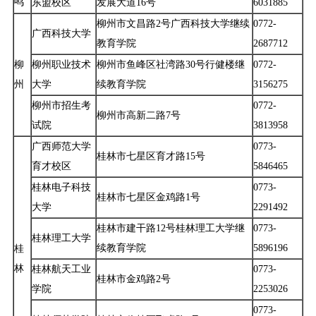
鸣
东盟校区
发展大道16号
6031885
柳州市文昌路2号广西科技大学继续
0772-
广西科技大学
教育学院
2687712
柳
柳州职业技术
柳州市鱼峰区社湾路30号行健楼继
0772-
州
大学
续教育学院
3156275
柳州市招生考
0772-
柳州市高新二路7号
试院
3813958
广西师范大学
0773-
桂林市七星区育才路15号
育才校区
5846465
桂林电子科技
0773-
桂林市七星区金鸡路1号
大学
2291492
桂林市建干路12号桂林理工大学继
0773-
桂林理工大学
续教育学院
5896196
桂
林
桂林航天工业
0773-
桂林市金鸡路2号
学院
2253026
0773-