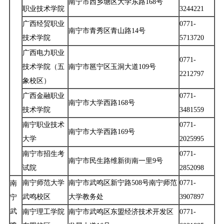
南宁市西乡塘区大学东路168号
职业技术学院
3244221
广西经贸职业
0771-
南宁市青秀区青山路14号
技术学院
5713720
广西电力职业
0771-
技术学院（五
南宁市邕宁区玉洞大道109号
2212797
象校区）
广西金融职业
0771-
南宁市大学西路168号
技术学院
3481559
南宁职业技术
0771-
南宁市大学西路169号
大学
2025995
南宁市招生考
0771-
南宁市民生路维新街南一里9号
试院
2852098
南宁师范大学
南宁市武鸣区新宁路508号南宁师范
0771-
南
武鸣校区
大学教务处
3907897
宁
武
南宁理工学院
南宁市武鸣区东盟经济技术开发区
0771-