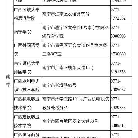
学院
学院继续教育学院
3244530
广西民族大学
0771-
南宁市江南区友谊路55号
相思湖学院
4772552
南宁市邕宁区龙亭路8号南宁学院继
0771-
南宁学院
续教育学院
5900908
广西外国语学
南宁市青秀区五合大道19号致达楼
0771-
院
三楼303室
4730089
南宁师范大学
0771-
南宁市江南区明阳大道15号
师园学院
3191353
南
广西水利电力
0771-
宁
南宁市长堽路99号
职业技术学院
2085057
广西机电职业
南宁市大学东路101号广西机电职院
0771-
技术学院
教务处考务科
3929733
广西建设职业
0771-
南宁市西乡塘区罗文大道33号
技术学院
3389812
广西国际商务
0771-