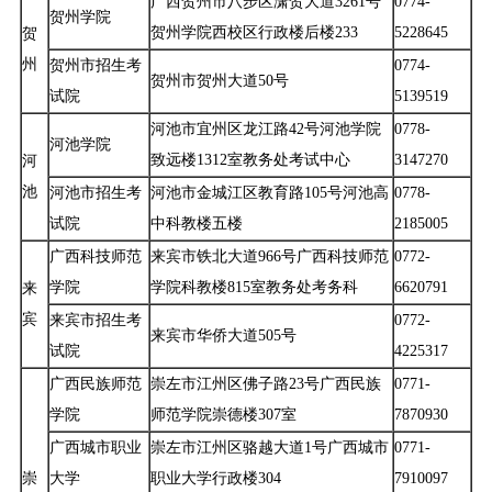
广西贺州市八步区潇贺大道3261号
0774-
贺州学院
贺州学院西校区行政楼后楼233
5228645
贺
州
贺州市招生考
0774-
贺州市贺州大道50号
试院
5139519
河池市宜州区龙江路42号河池学院
0778-
河池学院
致远楼1312室教务处考试中心
3147270
河
池
河池市招生考
河池市金城江区教育路105号河池高
0778-
试院
中科教楼五楼
2185005
广西科技师范
来宾市铁北大道966号广西科技师范
0772-
学院
学院科教楼815室教务处考务科
6620791
来
宾
来宾市招生考
0772-
来宾市华侨大道505号
试院
4225317
广西民族师范
崇左市江州区佛子路23号广西民族
0771-
学院
师范学院崇德楼307室
7870930
广西城市职业
崇左市江州区骆越大道1号广西城市
0771-
崇
大学
职业大学行政楼304
7910097