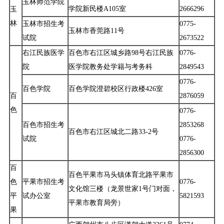
玉林师范学院
学院新民楼A105室
2666296
玉
林
玉林市招生考
0775-
玉林市香莞路11号
试院
2673522
右江民族医学
百色市右江区城乡路98号右江民族
0776-
院
医学院教务处学籍与考务科
2849543
0776-
百色学院
百色学院澄碧校区行政楼426室
百
2876059
色
0776-
百色市招生考
2853268
百色市右江区城北二路33-2号
试院
0776-
2856300
百
百色平果市马头镇体育北路平果市
色
平果市招生考
0776-
文化馆三楼（龙景世家1号门对面，
平
试办公室
5821593
平果市教育局旁）
果