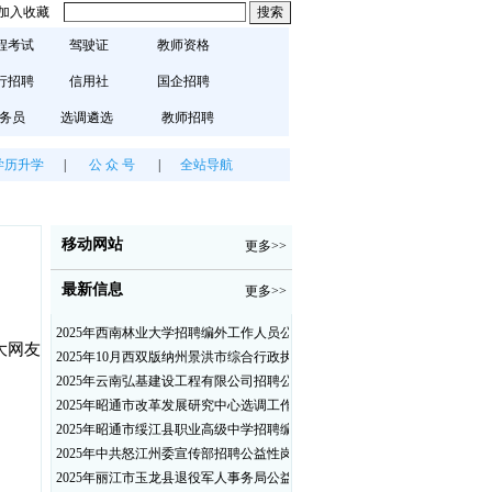
加入收藏
程考试
驾驶证
教师资格
行招聘
信用社
国企招聘
务员
选调遴选
教师招聘
学历升学
|
公 众 号
|
全站导航
移动网站
更多>>
最新信息
更多>>
2025年西南林业大学招聘编外工作人员公告（三）
大网友
2025年10月西双版纳州景洪市综合行政执法局招聘人员公告
2025年云南弘基建设工程有限公司招聘公告
2025年昭通市改革发展研究中心选调工作人员职业素质测评通告
2025年昭通市绥江县职业高级中学招聘编外紧缺临聘数学教师公告
2025年中共怒江州委宣传部招聘公益性岗位公告
2025年丽江市玉龙县退役军人事务局公益性岗位招聘公告