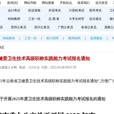
询
咨询QQ
网站导航
网站搜索
手机站点
联系我们
设为首页
会计考试
职业资格
外语考试
计算机考试
医学考试
工
特岗教师
三支一扶
志 愿 者
大学生村官
征兵退伍
银
员
贵州公务员
四川公务员
广西公务员
各省公务员
国家公
特岗教师
|
三支一扶
|
银行招聘
|
教师招聘
|
选调遴选
|
动态
省卫健委卫生技术高级职称实践能力考试报名通知
人才网 阅读：11234 次 日期：2025-05-06 09:07:50
25年云南省卫健委卫生技术高级职称实践能力考试报名通知”,方便广
于开展2025年度卫生技术高级职称实践能力考试报名的通知