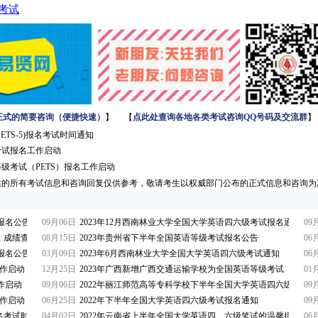
级考试
正式的简要咨询（便捷快速）
】 【
点此处查询各地各类考试咨询QQ号码及交流群
】
ETS-5)报名考试时间通知
考试报名工作启动
等级考试（PETS）报名工作启动
供的所有考试信息和咨询回复仅供参考，敬请考生以权威部门公布的正式信息和咨询为
报名公告
09月06日
2023年12月西南林业大学全国大学英语四六级考试报名通知
09
T）成绩查询有关安排
08月15日
2023年贵州省下半年全国英语等级考试报名公告
06
报名公告
03月09日
2023年6月西南林业大学全国大学英语四六级考试通知
06
工作启动
12月25日
2023年广西新增广西交通运输学校为全国英语等级考试（PETS
01
作启动
09月06日
2022年丽江师范高等专科学校下半年全国大学英语四六级考试
09
工作启动
06月25日
2022年下半年全国大学英语四六级考试报名通知
09
报名考试时间通知
04月02日
2022年云南省上半年全国大学英语四、六级笔试的温馨提示
06