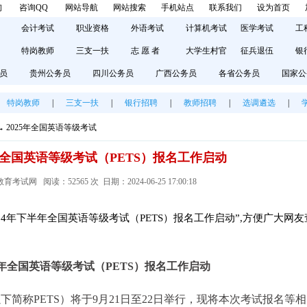
询
咨询QQ
网站导航
网站搜索
手机站点
联系我们
设为首页
会计考试
职业资格
外语考试
计算机考试
医学考试
工
特岗教师
三支一扶
志 愿 者
大学生村官
征兵退伍
银
员
贵州公务员
四川公务员
广西公务员
各省公务员
国家公
特岗教师
|
三支一扶
|
银行招聘
|
教师招聘
|
选调遴选
|
→
2025年全国英语等级考试
年全国英语等级考试（PETS）报名工作启动
试网 阅读：52565 次 日期：2024-06-25 17:00:18
24年下半年全国英语等级考试（PETS）报名工作启动”,方便广大网友
半年全国英语等级考试（PETS）报名工作启动
下简称PETS）将于9月21日至22日举行，现将本次考试报名等