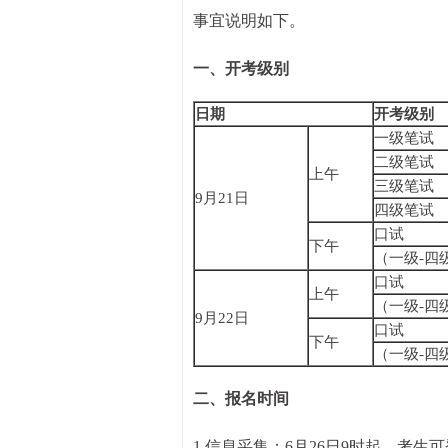
事宜说明如下。
一、开考级别
日期
开考级别
一级笔试
二级笔试
上午
三级笔试
9月21日
四级笔试
口试
下午
（一级-四
口试
上午
（一级-四
9月22日
口试
下午
（一级-四
二、报名时间
1.信息采集：6月26日9时起，考生可登