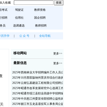
加入收藏
程考试
驾驶证
教师资格
行招聘
信用社
国企招聘
务员
选调遴选
教师招聘
学历升学
|
公 众 号
|
全站导航
移动网站
更多>>
最新信息
更多>>
2025年西南林业大学招聘编外工作人员公告（三）
查
2025年10月西双版纳州景洪市综合行政执法局招聘人员公告
2025年云南弘基建设工程有限公司招聘公告
2025年昭通市改革发展研究中心选调工作人员职业素质测评通告
2025年昭通市绥江县职业高级中学招聘编外紧缺临聘数学教师公告
2025年中共怒江州委宣传部招聘公益性岗位公告
2025年丽江市玉龙县退役军人事务局公益性岗位招聘公告
相关