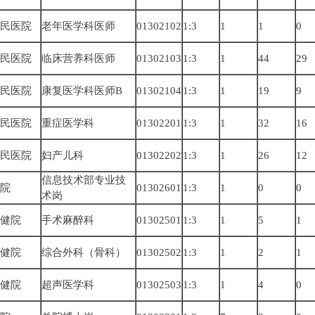
民医院
老年医学科医师
01302102
1:3
1
1
0
民医院
临床营养科医师
01302103
1:3
1
44
29
民医院
康复医学科医师B
01302104
1:3
1
19
9
民医院
重症医学科
01302201
1:3
1
32
16
民医院
妇产儿科
01302202
1:3
1
26
12
信息技术部专业技
院
01302601
1:3
1
0
0
术岗
健院
手术麻醉科
01302501
1:3
1
5
1
健院
综合外科（骨科）
01302502
1:3
1
2
1
健院
超声医学科
01302503
1:3
1
4
0