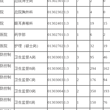
院
总院博士岗
01302301
1:3
7
2
0
院
总院胸外科
01302302
1:3
1
4
0
院
眼耳鼻喉科
01302401
1:3
1
19
15
医院
药学部
01302701
1:3
1
6
2
医院
护理（硕士岗）
01302702
1:3
1
32
19
防控制
卫生监督A岗
01303001
1:3
3
95
46
防控制
卫生监督B岗
01303002
1:3
3
294
162
防控制
卫生监督C岗
01303003
1:3
2
176
94
防控制
卫生监督D岗
01303004
1:3
2
350
193
防控制
卫生监督E岗
01303005
1:3
1
150
76