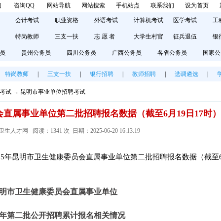
询
咨询QQ
网站导航
网站搜索
手机站点
联系我们
设为首页
会计考试
职业资格
外语考试
计算机考试
医学考试
工
特岗教师
三支一扶
志 愿 者
大学生村官
征兵退伍
银
员
贵州公务员
四川公务员
广西公务员
各省公务员
国家公
特岗教师
|
三支一扶
|
银行招聘
|
教师招聘
|
选调遴选
|
考试
→
昆明市事业单位招聘考试
会直属事业单位第二批招聘报名数据（截至6月19日17时）
人才网 阅读：1341 次 日期：2025-06-20 16:13:19
25年昆明市卫生健康委员会直属事业单位第二批招聘报名数据（截至6
明市卫生健康委员会直属事业单位
25年第二批公开招聘累计报名相关情况