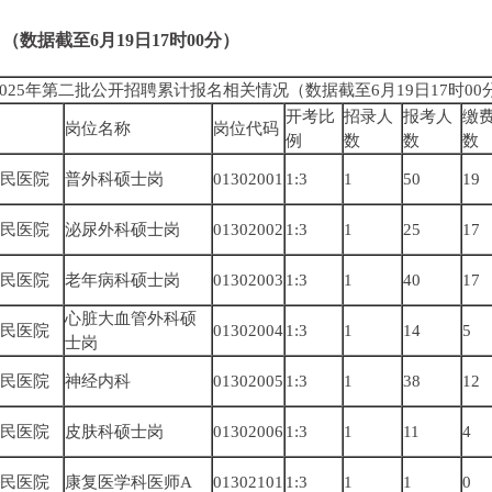
（数据截至6月19日17时00分）
25年第二批公开招聘累计报名相关情况（数据截至6月19日17时00
开考比
招录人
报考人
缴
岗位名称
岗位代码
例
数
数
数
民医院
普外科硕士岗
01302001
1:3
1
50
19
民医院
泌尿外科硕士岗
01302002
1:3
1
25
17
民医院
老年病科硕士岗
01302003
1:3
1
40
17
心脏大血管外科硕
民医院
01302004
1:3
1
14
5
士岗
民医院
神经内科
01302005
1:3
1
38
12
民医院
皮肤科硕士岗
01302006
1:3
1
11
4
民医院
康复医学科医师A
01302101
1:3
1
1
0