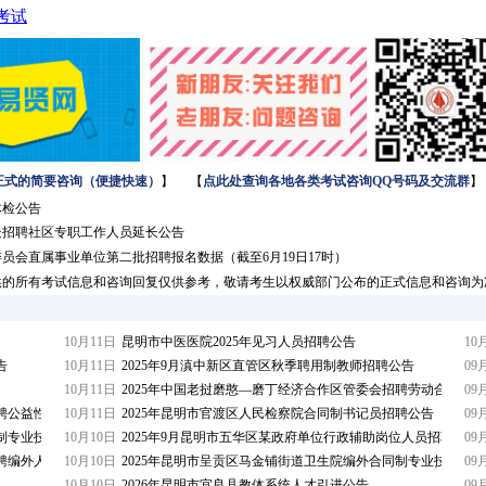
考试
正式的简要咨询（便捷快速）
】 【
点此处查询各地各类考试咨询QQ号码及交流群
】
体检公告
事处招聘社区专职工作人员延长公告
委员会直属事业单位第二批招聘报名数据（截至6月19日17时）
供的所有考试信息和咨询回复仅供参考，敬请考生以权威部门公布的正式信息和咨询为
10月11日
昆明市中医医院2025年见习人员招聘公告
10
告
10月11日
2025年9月滇中新区直管区秋季聘用制教师招聘公告
09
10月11日
2025年中国老挝磨憨—磨丁经济合作区管委会招聘劳动合同聘
09
招聘公益性岗位人员公告
10月11日
2025年昆明市官渡区人民检察院合同制书记员招聘公告
09
同制专业技术人员招聘笔试公告
10月10日
2025年9月昆明市五华区某政府单位行政辅助岗位人员招聘公告
09
招聘编外人员公告
10月10日
2025年昆明市呈贡区马金铺街道卫生院编外合同制专业技术人
09
10月10日
2026年昆明市宜良县教体系统人才引进公告
09