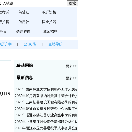
加入收藏
程考试
驾驶证
教师资格
行招聘
信用社
国企招聘
务员
选调遴选
教师招聘
学历升学
|
公 众 号
|
全站导航
移动网站
更多>>
最新信息
更多>>
2025年西南林业大学招聘编外工作人员公告（三）
月19
2025年10月西双版纳州景洪市综合行政执法局招聘人员公告
2025年云南弘基建设工程有限公司招聘公告
2025年昭通市改革发展研究中心选调工作人员职业素质测评通告
2025年昭通市绥江县职业高级中学招聘编外紧缺临聘数学教师公告
2025年中共怒江州委宣传部招聘公益性岗位公告
2025年丽江市玉龙县退役军人事务局公益性岗位招聘公告