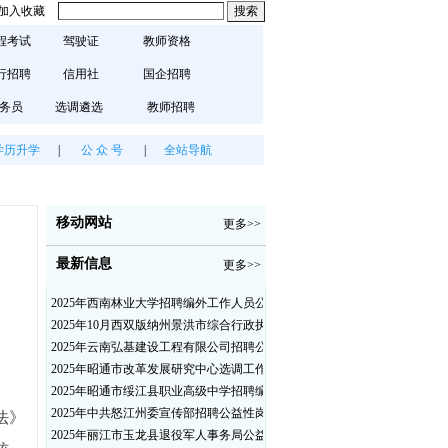
加入收藏
程考试
驾驶证
教师资格
行招聘
信用社
国企招聘
务员
选调遴选
教师招聘
学历升学
|
公 众 号
|
全站导航
移动网站
更多>>
最新信息
更多>>
2025年西南林业大学招聘编外工作人员公告（三）
2025年10月西双版纳州景洪市综合行政执法局招聘人员公告
2025年云南弘基建设工程有限公司招聘公告
2025年昭通市改革发展研究中心选调工作人员职业素质测评通告
2025年昭通市绥江县职业高级中学招聘编外紧缺临聘数学教师公告
2025年中共怒江州委宣传部招聘公益性岗位公告
法》
2025年丽江市玉龙县退役军人事务局公益性岗位招聘公告