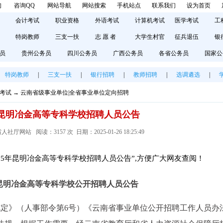
询
咨询QQ
网站导航
网站搜索
手机站点
联系我们
设为首页
会计考试
职业资格
外语考试
计算机考试
医学考试
工
特岗教师
三支一扶
志 愿 者
大学生村官
征兵退伍
银
员
贵州公务员
四川公务员
广西公务员
各省公务员
国家公
特岗教师
|
三支一扶
|
银行招聘
|
教师招聘
|
选调遴选
|
考试
→
云南省级事业单位|全省事业单位定向招聘
5年昆明冶金高等专科学校招聘人员公告
厅网站 阅读：3157 次 日期：2025-01-26 18:25:49
25年昆明冶金高等专科学校招聘人员公告”,方便广大网友查阅！
5年昆明冶金高等专科学校公开招聘人员公告
定》（人事部令第6号）《云南省事业单位公开招聘工作人员办