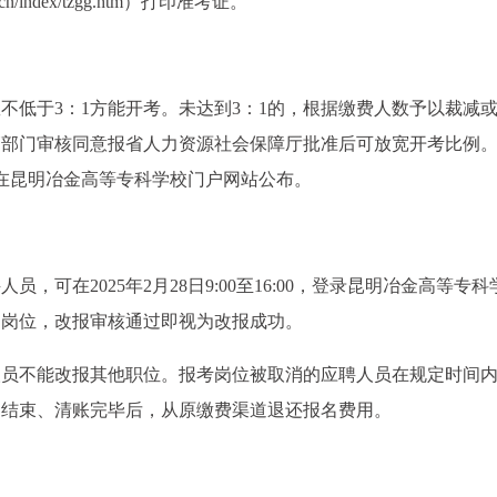
cn/index/tzgg.htm）打印准考证。
不低于3：1方能开考。未达到3：1的，根据缴费人数予以裁减
管部门审核同意报省人力资源社会保障厅批准后可放宽开考比例
日前在昆明冶金高等专科学校门户网站公布。
，可在2025年2月28日9:00至16:00，登录昆明冶金高等专科
的岗位，改报审核通过即视为改报成功。
人员不能改报其他职位。报考岗位被取消的应聘人员在规定时间
名结束、清账完毕后，从原缴费渠道退还报名费用。